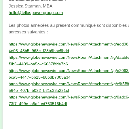
Jessica Starman, MBA
hello@telluspowergroup.com
Les photos annexées au présent communiqué sont disponibles 
adresses suivantes :
https://www.globenewswire.com/NewsRoom/AttachmentNg/edd9
4e05–48b5–968c–f28b9bac5bdd
https://www.globenewswire.com/NewsRoom/AttachmentNg/daabf
f0b6–4409–ba5c–c66378fde7b6
https://www.globenewswire.com/NewsRoom/AttachmentNg/e206
6ca3–4447–bb25–b8bdb7003a34
https://www.globenewswire.com/NewsRoom/AttachmentNg/c9f5f8
564e–407b–b022–b21c33a221cf
https://www.globenewswire.com/NewsRoom/AttachmentNg/0adc6
73f7–499e–a5af–cd763515b4df