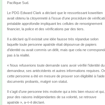
Pacifique Sud.
Le PDG Edward Clark a déclaré que le ressortissant koweïtien
avait obtenu la citoyenneté à l’issue d’une procédure de vérificat
préalable approfondie impliquant les cellules de renseignement
financier, la police et des vérifications par des tiers.
Il a déclaré qu’il existait une idée fausse très répandue selon
laquelle toute personne apatride était dépourvue de papiers
d’identité ou avait commis un délit, mais que cela ne correspond
pas à la réalité.
« Nous refuserions toute demande sans avoir vérifié l’identité du
demandeur, ses antécédents et autres informations requises. Or
cette personne a été en mesure de prouver son éligibilité à l’aide
documents probants, malgré son statut.
Il s’agit d’une personne très motivée qui a très bien réussi et qui,
pour des raisons indépendantes de sa volonté, se retrouve
apatride », a–t–il déclaré.