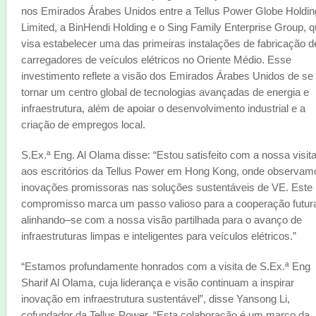
nos Emirados Árabes Unidos entre a Tellus Power Globe Holdin
Limited, a BinHendi Holding e o Sing Family Enterprise Group, 
visa estabelecer uma das primeiras instalações de fabricação d
carregadores de veículos elétricos no Oriente Médio. Esse
investimento reflete a visão dos Emirados Árabes Unidos de se
tornar um centro global de tecnologias avançadas de energia e
infraestrutura, além de apoiar o desenvolvimento industrial e a
criação de empregos local.
S.Ex.ª Eng. Al Olama disse: “Estou satisfeito com a nossa visit
aos escritórios da Tellus Power em Hong Kong, onde observam
inovações promissoras nas soluções sustentáveis de VE. Este
compromisso marca um passo valioso para a cooperação futur
alinhando–se com a nossa visão partilhada para o avanço de
infraestruturas limpas e inteligentes para veículos elétricos.”
“Estamos profundamente honrados com a visita de S.Ex.ª Eng
Sharif Al Olama, cuja liderança e visão continuam a inspirar
inovação em infraestrutura sustentável”, disse Yansong Li,
cofundador da Tellus Power. “Esta colaboração é um marco da