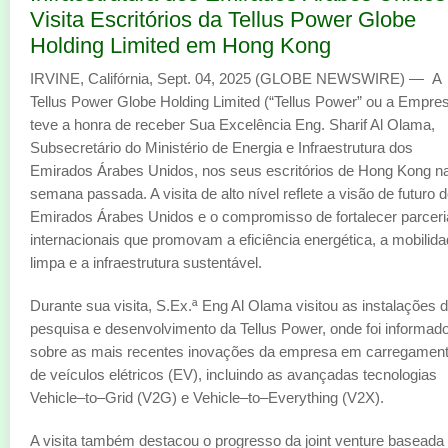
Visita Escritórios da Tellus Power Globe
Holding Limited em Hong Kong
IRVINE, Califórnia, Sept. 04, 2025 (GLOBE NEWSWIRE) — A
Tellus Power Globe Holding Limited (“Tellus Power” ou a Empre
teve a honra de receber Sua Excelência Eng. Sharif Al Olama,
Subsecretário do Ministério de Energia e Infraestrutura dos
Emirados Árabes Unidos, nos seus escritórios de Hong Kong n
semana passada. A visita de alto nível reflete a visão de futuro 
Emirados Árabes Unidos e o compromisso de fortalecer parcer
internacionais que promovam a eficiência energética, a mobilid
limpa e a infraestrutura sustentável.
Durante sua visita, S.Ex.ª Eng Al Olama visitou as instalações 
pesquisa e desenvolvimento da Tellus Power, onde foi informad
sobre as mais recentes inovações da empresa em carregamen
de veículos elétricos (EV), incluindo as avançadas tecnologias
Vehicle–to–Grid (V2G) e Vehicle–to–Everything (V2X).
A visita também destacou o progresso da joint venture baseada