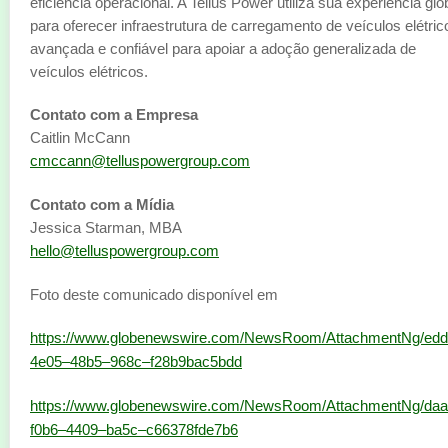
eficiência operacional. A Tellus Power utiliza sua experiência glo
para oferecer infraestrutura de carregamento de veículos elétric
avançada e confiável para apoiar a adoção generalizada de
veículos elétricos.
Contato com a Empresa
Caitlin McCann
cmccann@telluspowergroup.com
Contato com a Mídia
Jessica Starman, MBA
hello@telluspowergroup.com
Foto deste comunicado disponível em
https://www.globenewswire.com/NewsRoom/AttachmentNg/ed
4e05–48b5–968c–f28b9bac5bdd
https://www.globenewswire.com/NewsRoom/AttachmentNg/daa
f0b6–4409–ba5c–c66378fde7b6