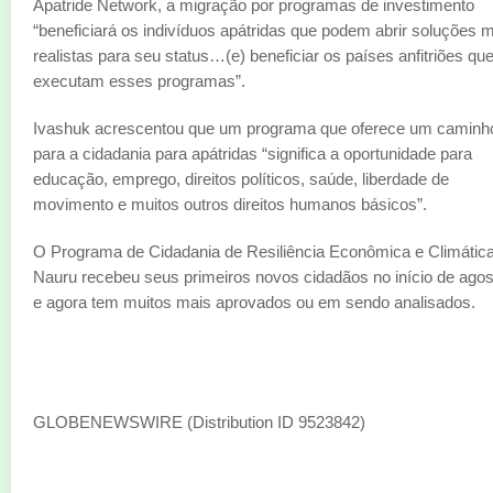
Apatride Network, a migração por programas de investimento
“beneficiará os indivíduos apátridas que podem abrir soluções 
realistas para seu status…(e) beneficiar os países anfitriões qu
executam esses programas”.
Ivashuk acrescentou que um programa que oferece um caminh
para a cidadania para apátridas “significa a oportunidade para
educação, emprego, direitos políticos, saúde, liberdade de
movimento e muitos outros direitos humanos básicos”.
O Programa de Cidadania de Resiliência Econômica e Climátic
Nauru recebeu seus primeiros novos cidadãos no início de agos
e agora tem muitos mais aprovados ou em sendo analisados.
GLOBENEWSWIRE (Distribution ID 9523842)