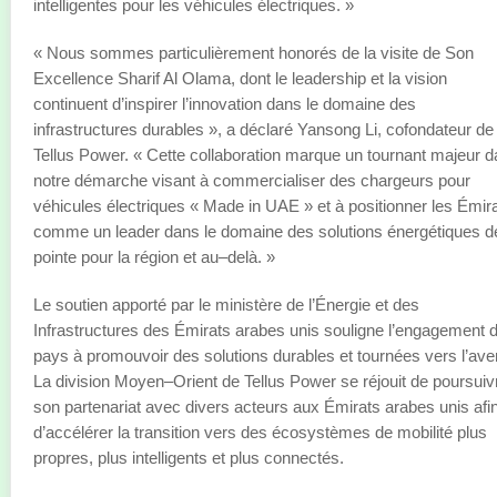
intelligentes pour les véhicules électriques. »
« Nous sommes particulièrement honorés de la visite de Son
Excellence Sharif Al Olama, dont le leadership et la vision
continuent d’inspirer l’innovation dans le domaine des
infrastructures durables », a déclaré Yansong Li, cofondateur de
Tellus Power. « Cette collaboration marque un tournant majeur 
notre démarche visant à commercialiser des chargeurs pour
véhicules électriques « Made in UAE » et à positionner les Émir
comme un leader dans le domaine des solutions énergétiques d
pointe pour la région et au–delà. »
Le soutien apporté par le ministère de l’Énergie et des
Infrastructures des Émirats arabes unis souligne l’engagement 
pays à promouvoir des solutions durables et tournées vers l’aven
La division Moyen–Orient de Tellus Power se réjouit de poursuiv
son partenariat avec divers acteurs aux Émirats arabes unis afi
d’accélérer la transition vers des écosystèmes de mobilité plus
propres, plus intelligents et plus connectés.