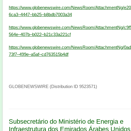
https://www.globenewswire.com/NewsRoom/AttachmentNg/e2
6ca3–4447–bb25–b8bdb7003a34
https://www.globenewswire.com/NewsRoom/AttachmentNg/c9f5
564e–407b–b022–b21c33a221cf
https://www.globenewswire.com/NewsRoom/AttachmentNg/0a
73f7–499e–a5af–cd763515b4df
GLOBENEWSWIRE (Distribution ID 9523571)
Subsecretário do Ministério de Energia e
Infraestrutura dos Emirados Árabes Unidos