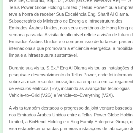
IRVINE, Califórnia, Sept. 04, 2025 (GLOBE NEWSWIRE) — A
Tellus Power Globe Holding Limited (“Tellus Power” ou a Empre
teve a honra de receber Sua Excelência Eng. Sharif Al Olama,
Subsecretário do Ministério de Energia e Infraestrutura dos
Emirados Árabes Unidos, nos seus escritórios de Hong Kong n
semana passada. A visita de alto nível reflete a visão de futuro 
Emirados Árabes Unidos e o compromisso de fortalecer parcer
internacionais que promovam a eficiência energética, a mobilid
limpa e a infraestrutura sustentável.
Durante sua visita, S.Ex.ª Eng Al Olama visitou as instalações 
pesquisa e desenvolvimento da Tellus Power, onde foi informad
sobre as mais recentes inovações da empresa em carregamen
de veículos elétricos (EV), incluindo as avançadas tecnologias
Vehicle–to–Grid (V2G) e Vehicle–to–Everything (V2X).
A visita também destacou o progresso da joint venture baseada
nos Emirados Árabes Unidos entre a Tellus Power Globe Holdin
Limited, a BinHendi Holding e o Sing Family Enterprise Group, 
visa estabelecer uma das primeiras instalações de fabricação d