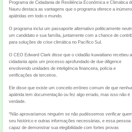
Programa de Cidadania de Resiliência Econômica e Climática d
Nauru destaca as vantagens que o programa oferece a inúmero
apátridas em todo o mundo.
O programa inclui um passaporte alternativo politicamente neutr
um candidato e sua família, juntamente com a chance de contrib
para soluções de crise climática no Pacífico Sul.
O CEO Edward Clark disse que o cidadão kuwaitiano recebeu a
cidadania após um processo aprofundado de due diligence
envolvendo unidades de inteligência financeira, polícia e
verificações de terceiros.
Ele disse que existe um conceito errôneo comum de que nenh
apátrida tem documentação ou fez algo errado, mas isso não é
verdade.
“Não aprovaríamos ninguém se não pudéssemos verificar quem
seu histórico e outras informações necessárias, e essa pessoa 
capaz de demonstrar sua elegibilidade com fortes provas