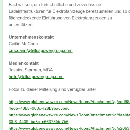
Fachwissen, um fortschrittliche und zuverlässige
Ladeinfrastrukturen für Elektrofahrzeuge bereitzustellen und so 
flächendeckende Einführung von Elektrofahrzeugen zu
unterstützen.
Unternehmenskontakt
Caitlin McCann
cmccann@telluspowergroup.com
Medienkontakt
Jessica Starman, MBA
hello@telluspowergroup.com
Fotos zu dieser Mitteilung sind verfügbar unter
https://www.globenewswire.com/NewsRoom/AttachmentNg/edd9
4e05–48b5–968c–f28b9bac5bdd
https://www.globenewswire.com/NewsRoom/AttachmentNg/daabf
f0b6–4409–ba5c–c66378fde7b6
https://www.globenewswire.com/NewsRoom/AttachmentNg/e206