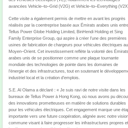
avancées Vehicle–to–Grid (V2G) et Vehicle–to–Everything (V2X
Cette visite a également permis de mettre en avant les progrès
réalisés par la coentreprise basée aux Émirats arabes unis entr
Tellus Power Globe Holding Limited, BinHendi Holding et Sing
Family Enterprise Group, qui aspire à créer l’une des premières
usines de fabrication de chargeurs pour véhicules électriques au
Moyen–Orient. Cet investissement reflète la volonté des Émirat
arabes unis de se positionner comme une plaque tournante
mondiale des technologies de pointe dans les domaines de
l’énergie et des infrastructures, tout en soutenant le développem
industriel local et la création d’emplois.
S.E. Al Olama a déclaré : « Je suis ravi de notre visite dans les
bureaux de Tellus Power à Hong Kong, où nous avons pu découv
des innovations prometteuses en matière de solutions durables
pour les véhicules électriques. Cet engagement marque une éta
importante vers une future coopération, alignée avec notre visio
commune visant à faire progresser les infrastructures propres e