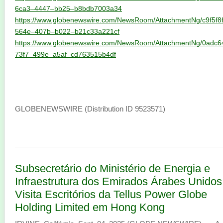
6ca3–4447–bb25–b8bdb7003a34
https://www.globenewswire.com/NewsRoom/AttachmentNg/c9f5f8
564e–407b–b022–b21c33a221cf
https://www.globenewswire.com/NewsRoom/AttachmentNg/0adc6
73f7–499e–a5af–cd763515b4df
GLOBENEWSWIRE (Distribution ID 9523571)
Subsecretário do Ministério de Energia e
Infraestrutura dos Emirados Árabes Unidos
Visita Escritórios da Tellus Power Globe
Holding Limited em Hong Kong