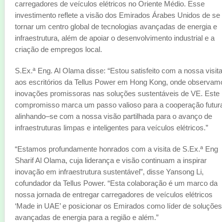
carregadores de veículos elétricos no Oriente Médio. Esse
investimento reflete a visão dos Emirados Árabes Unidos de se
tornar um centro global de tecnologias avançadas de energia e
infraestrutura, além de apoiar o desenvolvimento industrial e a
criação de empregos local.
S.Ex.ª Eng. Al Olama disse: “Estou satisfeito com a nossa visit
aos escritórios da Tellus Power em Hong Kong, onde observam
inovações promissoras nas soluções sustentáveis de VE. Este
compromisso marca um passo valioso para a cooperação futur
alinhando–se com a nossa visão partilhada para o avanço de
infraestruturas limpas e inteligentes para veículos elétricos.”
“Estamos profundamente honrados com a visita de S.Ex.ª Eng
Sharif Al Olama, cuja liderança e visão continuam a inspirar
inovação em infraestrutura sustentável”, disse Yansong Li,
cofundador da Tellus Power. “Esta colaboração é um marco da
nossa jornada de entregar carregadores de veículos elétricos
‘Made in UAE’ e posicionar os Emirados como líder de soluções
avançadas de energia para a região e além.”