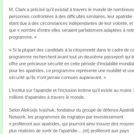
M. Clark a précisé qu’il existait à travers le monde de nombreus
personnes confrontées à des difficultés similaires, leur apatridie
étant due à des circonstances indépendantes de leur volonté, et
que « nombre d’entre elles seraient parfaitement adaptées à not
programme. »
« Si la plupart des candidats à la citoyenneté dans le cadre de c
programme recherchent avant tout un deuxième passeport qui l
offre une précieuse sécurité en cette période d’instabilité mondia
pour les apatrides, ce programme représente une mobilité et un
sécurité qu’ils n’ont jamais connues auparavant. »
L’Institut sur l’apatridie et l’inclusion estime qu’il existe au moins
millions d’apatrides à travers le monde.
Selon Aleksejs Ivashuk, fondateur du groupe de défense Apatrid
Network, les programmes de migration par investissement
« profiteront aux apatrides, qui pourront ainsi trouver des moyen
plus réalistes de sortir de l’apatridie… (et) profiteront aux pays