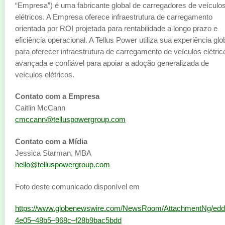
“Empresa”) é uma fabricante global de carregadores de veículo
elétricos. A Empresa oferece infraestrutura de carregamento
orientada por ROI projetada para rentabilidade a longo prazo e
eficiência operacional. A Tellus Power utiliza sua experiência glo
para oferecer infraestrutura de carregamento de veículos elétric
avançada e confiável para apoiar a adoção generalizada de
veículos elétricos.
Contato com a Empresa
Caitlin McCann
cmccann@telluspowergroup.com
Contato com a Mídia
Jessica Starman, MBA
hello@telluspowergroup.com
Foto deste comunicado disponível em
https://www.globenewswire.com/NewsRoom/AttachmentNg/ed
4e05–48b5–968c–f28b9bac5bdd