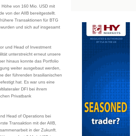
in Höhe von 160 Mio. USD mit
e von der AIIB bereitgestellt.
 frühere Transaktionen für BTG
t wurden und sich auf insgesamt
tor und Head of Investment
ität unterstreicht erneut unsere
er hinaus konnte das Portfolio
rgung weiter ausgebaut werden,
ne der führenden brasilianischen
estigt hat. Es war uns eine
tilateraler DFI bei ihrem
ischen Privatbank
nd Head of Operations bei
rste Transaktion mit der AIIB,
usammenarbeit in der Zukunft.