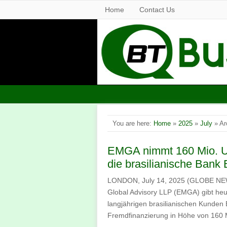
Home
Contact Us
You are here:
Home
»
2025
»
July
» Ar
EMGA nimmt 160 Mio. US
die brasilianische Bank
LONDON, July 14, 2025 (GLOBE N
Global Advisory LLP (EMGA) gibt heut
langjährigen brasilianischen Kunden
Fremdfinanzierung in Höhe von 160 Mi