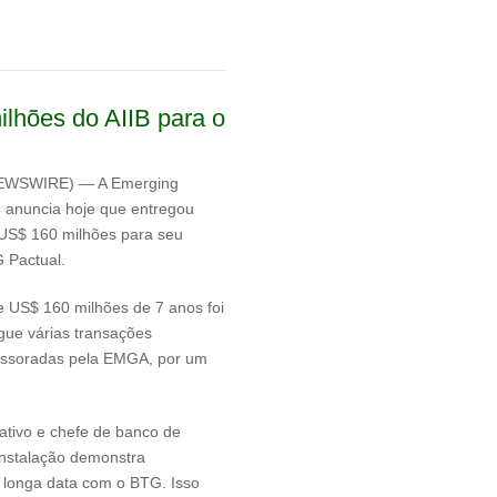
hões do AIIB para o
NEWSWIRE) — A Emerging
 anuncia hoje que entregou
 US$ 160 milhões para seu
G Pactual.
 US$ 160 milhões de 7 anos foi
egue várias transações
essoradas pela EMGA, por um
rativo e chefe de banco de
instalação demonstra
longa data com o BTG. Isso