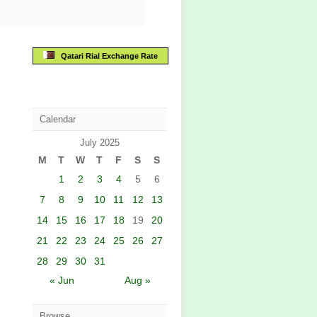
Qatari Rial Exchange Rate
Calendar
July 2025
M
T
W
T
F
S
S
1
2
3
4
5
6
7
8
9
10
11
12
13
14
15
16
17
18
19
20
21
22
23
24
25
26
27
28
29
30
31
« Jun
Aug »
Browse