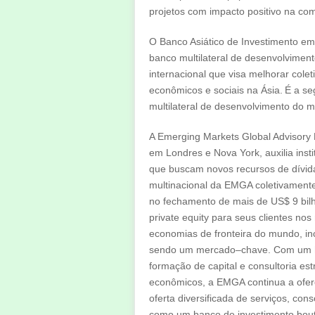
projetos com impacto positivo na c
O Banco Asiático de Investimento em 
banco multilateral de desenvolvimento
internacional que visa melhorar cole
econômicos e sociais na Ásia. É a se
multilateral de desenvolvimento do 
A Emerging Markets Global Advisory 
em Londres e Nova York, auxilia inst
que buscam novos recursos de dívida 
multinacional da EMGA coletivament
no fechamento de mais de US$ 9 bil
private equity para seus clientes n
economias de fronteira do mundo, inc
sendo um mercado–chave. Com um h
formação de capital e consultoria est
econômicos, a EMGA continua a ofer
oferta diversificada de serviços, co
como um banco de investimento bout