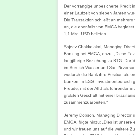
Der vorrangige unbesicherte Kredit 
einer Laufzeit von sieben Jahren wurd
Die Transaktion schließt an mehrere
an, die ebenfalls von EMGA begleite
1,1 Mrd. USD beliefen.
Sajeev Chakkalakal, Managing Direc
Banking bei EMGA, dazu: „Diese Fazil
langjährige Beziehung zu BTG. Darüb
im Bereich Wasser und Sanitärverso
wodurch die Bank ihre Position als ei
Banken im ESG–Investmentbereich gef
Freude, mit der AIIB als führender mul
größten Geschäft mit einer brasilian
zusammenzuarbeiten.“
Jeremy Dobson, Managing Director u
EMGA, fügte hinzu: „Dies ist unsere e
und wir freuen uns auf die weitere Z