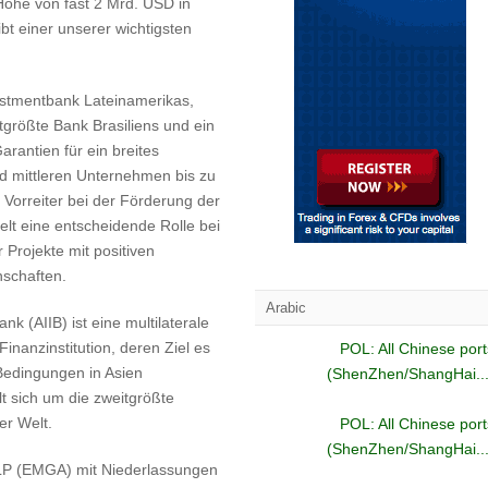
Höhe von fast 2 Mrd. USD in
ibt einer unserer wichtigsten
estmentbank Lateinamerikas,
größte Bank Brasiliens und ein
arantien für ein breites
d mittleren Unternehmen bis zu
 Vorreiter bei der Förderung der
ielt eine entscheidende Rolle bei
 Projekte mit positiven
nschaften.
Arabic
nk (AIIB) ist eine multilaterale
inanzinstitution, deren Ziel es
POL: All Chinese port
n Bedingungen in Asien
(ShenZhen/ShangHai...
 sich um die zweitgrößte
er Welt.
POL: All Chinese port
(ShenZhen/ShangHai...
LP (EMGA) mit Niederlassungen