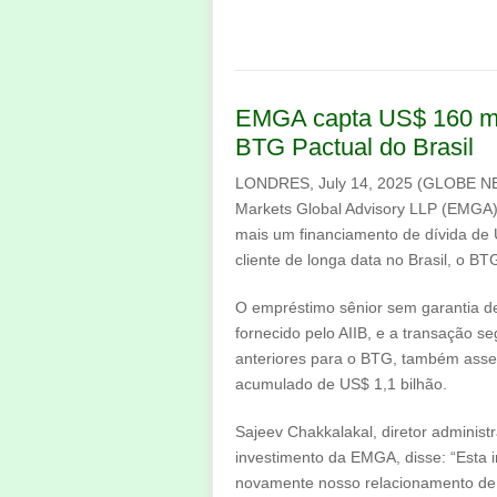
EMGA capta US$ 160 mil
BTG Pactual do Brasil
LONDRES, July 14, 2025 (GLOBE 
Markets Global Advisory LLP (EMGA)
mais um financiamento de dívida de
cliente de longa data no Brasil, o BT
O empréstimo sênior sem garantia de
fornecido pelo AIIB, e a transação s
anteriores para o BTG, também ass
acumulado de US$ 1,1 bilhão.
Sajeev Chakkalakal, diretor administ
investimento da EMGA, disse: “Esta 
novamente nosso relacionamento de 