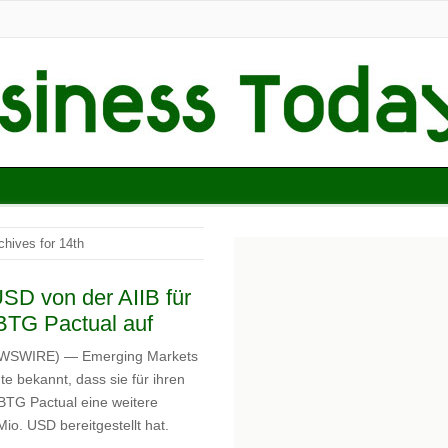
chives for 14th
D von der AIIB für
 BTG Pactual auf
EWSWIRE) — Emerging Markets
e bekannt, dass sie für ihren
 BTG Pactual eine weitere
o. USD bereitgestellt hat.