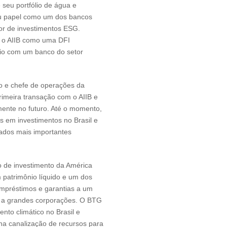
 seu portfólio de água e
u papel como um dos bancos
tor de investimentos ESG.
 o AIIB como uma DFI
ócio com um banco do setor
vo e chefe de operações da
imeira transação com o AIIB e
ente no futuro. Até o momento,
 em investimentos no Brasil e
ados mais importantes
 de investimento da América
m patrimônio líquido e um dos
empréstimos e garantias a um
s a grandes corporações. O BTG
nto climático no Brasil e
a canalização de recursos para