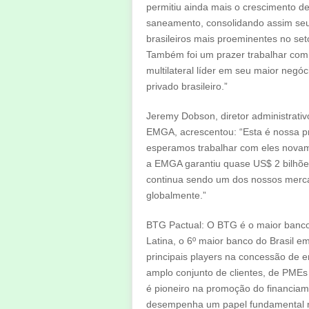
permitiu ainda mais o crescimento de
saneamento, consolidando assim se
brasileiros mais proeminentes no se
Também foi um prazer trabalhar com
multilateral líder em seu maior neg
privado brasileiro.”
Jeremy Dobson, diretor administrati
EMGA, acrescentou: “Esta é nossa pr
esperamos trabalhar com eles novam
a EMGA garantiu quase US$ 2 bilhões
continua sendo um dos nossos merc
globalmente.”
BTG Pactual: O BTG é o maior banco
Latina, o 6º maior banco do Brasil e
principais players na concessão de 
amplo conjunto de clientes, de PME
é pioneiro na promoção do financiame
desempenha um papel fundamental n