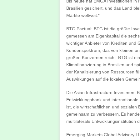
Bis heute hat EMGA Investitionen in 
Brasilien gesichert, und das Land ble
Märkte weltweit.“
BTG Pactual: BTG ist die größte Inv
gemessen am Eigenkapital die sechst
wichtiger Anbieter von Krediten und G
Kundenspektrum, das von kleinen un
großen Konzernen reicht. BTG ist ein
Klimafinanzierung in Brasilien und sp
der Kanalisierung von Ressourcen für
Auswirkungen auf die lokalen Gemei
Die Asian Infrastructure Investment Ba
Entwicklungsbank und internationale F
ist, die wirtschaftlichen und soziale
gemeinsam zu verbessern. Es handelt
multilaterale Entwicklungsinstitution d
Emerging Markets Global Advisory L