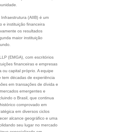
omunidade.
Infraestrutura (AIIB) é um
 e instituição financeira
tivamente os resultados
gunda maior instituição
mundo.
LLP (EMGA), com escritórios
ituições financeiras e empresas
ou capital próprio. A equipe
e tem décadas de experiência
hões em transações de dívida e
os mercados emergentes e
luindo o Brasil, que continua
istórico comprovado em
ratégica em diversos ciclos
ecer alcance geográfico e uma
nsolidando seu lugar no mercado
ique especializado em