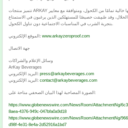
تتميز منتجات ARKAY بأنها خالية تمامًا من الكحول، ومتوافقة مع معايير
الحلال، وقد صُمِمَت خصيصًا للمستهلكين الذين يرغبون في الاستمتاع
بتجربة الشرب في المناسبات الاجتماعية دون تناول الكحول.
www.arkayzeroproof.com
:
الموقع الإلكتروني
جهة الاتصال
وسائل الإعلام والشراكات
ArKay Beverages
press@arkaybeverages.com
البريد الإلكتروني:
contact@arkaybeverages.com
البريد الإلكتروني:
الصورة المصاحبة لهذا البيان الصحفي متاحة على:
https://www.globenewswire.com/NewsRoom/AttachmentNg/6c3
8aea-4376-949c-047bfa0a9d18
https://www.globenewswire.com/NewsRoom/AttachmentNg/966
d98f-4e31-8e4a-2d52916a1bd7