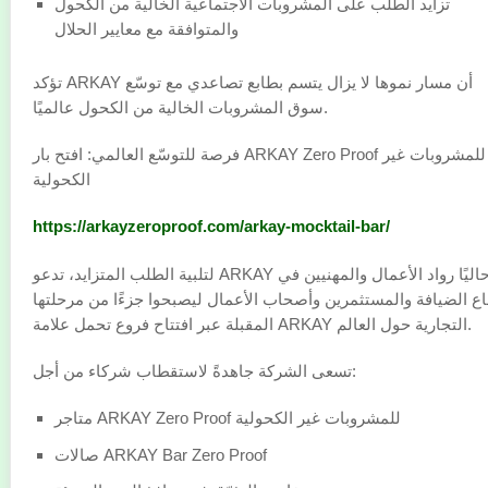
تزايد الطلب على المشروبات الاجتماعية الخالية من الكحول
والمتوافقة مع معايير الحلال
تؤكد ARKAY أن مسار نموها لا يزال يتسم بطابع تصاعدي مع توسّع
سوق المشروبات الخالية من الكحول عالميًا.
فرصة للتوسّع العالمي: افتح بار ARKAY Zero Proof للمشروبات غير
الكحولية
https://arkayzeroproof.com/arkay-mocktail-bar/
لتلبية الطلب المتزايد، تدعو ARKAY حاليًا رواد الأعمال والمهنيين في
ع الضيافة والمستثمرين وأصحاب الأعمال ليصبحوا جزءًا من مرحلتها
المقبلة عبر افتتاح فروع تحمل علامة ARKAY التجارية حول العالم.
تسعى الشركة جاهدةً لاستقطاب شركاء من أجل:
متاجر ARKAY Zero Proof للمشروبات غير الكحولية
صالات ARKAY Bar Zero Proof