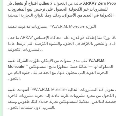
خالية من الكحول
، لا يتطلب افتتاح أو تشغيل بار ARKAY Zero Proof
للمشروبات غير الكحولية الحصول على ترخيص لبيع المشروبات
، وذلك وفقًا للوائح التجارية المحلية.
الكحولية في العديد من الأسواق
مشروبات مدعومة بتقنية ™W.A.R.M. Molecule الثورية
ما جعل ARKAY منتجًا ثوريًا منذ إطلاقه هو قدرته على محاكاة الإحساس
فء، والشعور بالحُرْقة في الحلق، والنشوة المُرْضية التي ترتبط عادةً
بالمشروبات الكحولية.
W.A.R.M.
على مدى سنوات من الابتكار، طوّرت الشركة تقنية
المملوكة لها — نظامًا حسيًا متطورًا يمنح المستهلكين
Molecule™
التجربة القوية التي يبحثون عنها، مع الحفاظ على خلوه التام من
الكحول.
أسهمت تقنية ™W.A.R.M. Molecule في تحويل فئة المشروبات الخالية
الكحول من مجرد مشروبات غازية عادية إلى تجربة مشروبات فاخرة
صصة للبالغين، مقدّمةً للمستهلكين تجربة جديدة كليًا: طقوس ومتعة
الشرب، دون سلبيات الكحول.