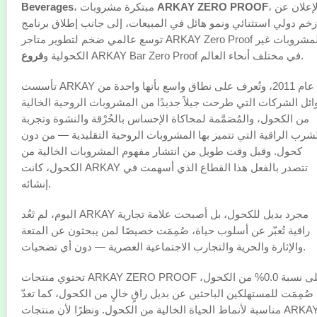
، بالإعلان عن
ARKAY ZERO PROOF
، مبتكرة مشروبات
Beverages
زخم دولي استثنائي ونمو هائل في المبيعات، إلى جانب إطلاق برنامج
توسع عالمي ضخم لتطوير متاجر ARKAY Zero Proof للمشروبات غير
ARKAY Bar Zero Proof في مختلف أنحاء العالم.
فروع
الكحولية و
تأسست ARKAY في عام 2011، وتُعرف على نطاق واسع بأنها واحدة من
ائل الشركات التي طرحت جيلاً جديدًا من المشروبات الروحية الخالية
من الكحول، والمُصَمَّمة لمحاكاة الإحساس بالحُرْقة والنشوة وتجربة
شرب الراقية التي تتميز بها المشروبات الروحية التقليدية — من دون
كحول. وقبل وقت طويل من انتشار مفهوم المشروبات الخالية من
الكحول، كانت ARKAY تتصدر بالفعل هذا القطاع الذي أسهمت في
إنشائه.
اليوم، لم تَعُد ARKAY مجرد بديل للكحول، بل أصبحت علامة تجارية
راقية تُعبّر عن أسلوب حياة، صُمِمَت خصيصًا لمن يبحثون عن المتعة
والإثارة والحرية والتجارب الاجتماعية العصرية — دون أي تضحيات.
تحتوي منتجات ARKAY ZERO PROOF على نسبة 0.0% من الكحول،
صُمِمَت للمستهلكين الباحثين عن بديل راقٍ خالٍ من الكحول، كما تعدّ
مناسبة لأنماط الحياة الخالية من الكحول. ونظرًا لأن منتجات ARKAY