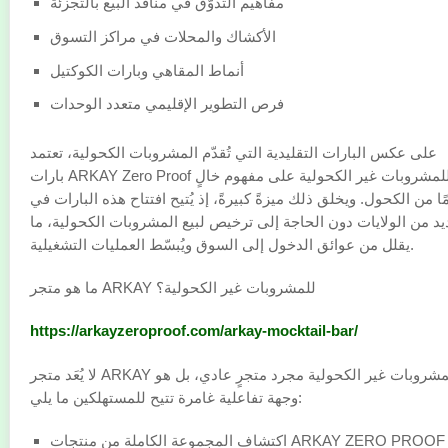
مفاهيم التذوّق في منافذ البيع بالتجزئة
الأكشاك والمحلات في مراكز التسوق
أنماط المقاهي وبارات الكوكتيل
فرص التطوير الإقليمي متعدد الوحدات
على عكس البارات التقليدية التي تُقدّم المشروبات الكحولية، تعتمد
بارات ARKAY Zero Proof للمشروبات غير الكحولية على مفهوم خالٍ
ًا من الكحول. ويخلق ذلك ميزةً كبيرةً، إذ يُتيح افتتاح هذه البارات في
يد من الولايات دون الحاجة إلى ترخيص لبيع المشروبات الكحولية، ما
يقلل من عوائق الدخول إلى السوق ويُبسّط العمليات التشغيلية.
ما هو متجر ARKAY للمشروبات غير الكحولية؟
https://arkayzeroproof.com/arkay-mocktail-bar/
لا يُعَد متجر ARKAY للمشروبات غير الكحولية مجرد متجرٍ عادي، بل هو
وجهة تفاعلية غامرة تتيح للمستهلكين ما يلي:
اكتشاف المجموعة الكاملة من منتجات ARKAY ZERO PROOF