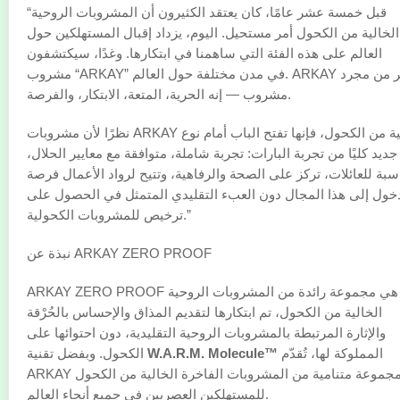
“قبل خمسة عشر عامًا، كان يعتقد الكثيرون أن المشروبات الروحية
الخالية من الكحول أمر مستحيل. اليوم، يزداد إقبال المستهلكين حول
العالم على هذه الفئة التي ساهمنا في ابتكارها. وغدًا، سيكتشفون
مشروب “ARKAY” في مدن مختلفة حول العالم. ARKAY أكثر من مجرد
مشروب — إنه الحرية، المتعة، الابتكار، والفرصة.
نظرًا لأن مشروبات ARKAY خالية من الكحول، فإنها تفتح الباب أمام نوع
جديد كليًا من تجربة البارات: تجربة شاملة، متوافقة مع معايير الحلال،
سبة للعائلات، تركز على الصحة والرفاهية، وتتيح لرواد الأعمال فرصة
خول إلى هذا المجال دون العبء التقليدي المتمثل في الحصول على
ترخيص للمشروبات الكحولية.”
نبذة عن ARKAY ZERO PROOF
ARKAY ZERO PROOF هي مجموعة رائدة من المشروبات الروحية
الخالية من الكحول، تم ابتكارها لتقديم المذاق والإحساس بالحُرْقة
والإثارة المرتبطة بالمشروبات الروحية التقليدية، دون احتوائها على
المملوكة لها، تُقدّم
W.A.R.M. Molecule™
الكحول. وبفضل تقنية
ARKAY مجموعة متنامية من المشروبات الفاخرة الخالية من الكحول
للمستهلكين العصريين في جميع أنحاء العالم.